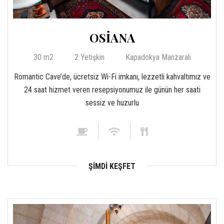
OSİANA
30 m2
2 Yetişkin
Kapadokya Manzaralı
Romantic Cave’de, ücretsiz Wi-Fi imkanı, lezzetli kahvaltımız ve
24 saat hizmet veren resepsiyonumuz ile günün her saati
sessiz ve huzurlu
ŞIMDI KEŞFET